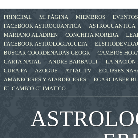
PRINCIPAL
MI PÁGINA
MIEMBROS
EVENTOS
FACEBOOK ASTROCUANTICA
ASTROCUANTICA
MARIANO ALADRÉN
CONCHITA MORERA
LEA
FACEBOOK ASTROLOGIACULTA
ELSITIODEVIRA
BUSCAR COORDENADAS GEOGR
CAMBIOS HOR
CARTA NATAL
ANDRE BARBAULT
LA NACIÓN
CURA.FA
AZOGUE
ATTAC.TV
ECLIPSES.NAS
AMANECERES Y ATARDECERES
EGARCIABER.B
EL CAMBIO CLIMATICO
ASTROLOG