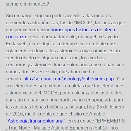
siempre inminentes?
Sin embargo, sigo sin poder acceder a las mejores
efemérides astronómicas, las de "IMCCE", las únicas que
nos permiten realizar
horóscopos históricos de plena
confianza
. Pero, afortunadamente, un ángel me ayudó.
En la web, él me dejó acceder un sitio excelente que
solamente excluye a los asteroides cuyas órbitas están
siendo objeto de alguna corrección, los muchos
centauros y asteroides transneptunianos que no han sido
numerados. Es este sitio, que ahora me ha
servido:
http://serennu.com/astrology/ephemeris.php
. Y si
sus efemérides son menos completas que las efemérides
astronómicas del IMCCE, por no alcanzar los asteroides
que aún no han sido numerados y no ser apropiada para
las antiguas fechas históricas, he aquí, hoy, 25 de febrero
de 2016, me di cuenta de que el sitio de Amable,
"
Astrología transneptuniana
", en su enlace “EPHEMERIS
, True Node - Multiple Asteroid Ephemeris (eph1)”, nos