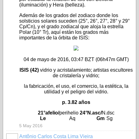
(iluminación) y Hera (belleza).
Además de los grados del zodiaco donde los
solsticios solares suceden (25°, 26°, 27°, 28° y 29°
Cp/Cn), y el grado zodiacal que aloja la estrella
Polar (10° Tr), aquí están los grados más
importantes de la órbita de ISIS:
04 de mayo de 2016, 03:47 BZT (06h47m GMT)
ISIS (42)
vidrio y acristalamiento; artistas escultores
de cristalería y vidrio;
la fabricación, el uso, el comercio, la estética, la
utilidad y el peligro del vidrio.
p. 3.82 años
21°
afelio
/
perihelio
24°
N.asc
/
N.dsc
Le
Aq
Gm
Sg
5 May 2016
Antônio Carlos Costa Lima Vieira