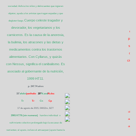
sociedad. Asfixia los niños y delincuentes que ingieren
objetos; ayuda a los artistas que tragan espadas y que
Cuerpo celeste tragador y
degluten fuego.
2
devorador, los vegetarianos y los
obli
carniceros. Es la causa de la anorexia,
profe
la bulimia, los atracones y las dietas y
sente
medicamentos contra los trastornos
desti
alimentarios. Con Cyllarus, y quizás
cierre
con Nessus, significa el canibalismo. Es
asociado al gobernante de la nutrición,
1999 HT11.
p. 247.74 años
15°
afelio
/
perihelio
20°
N.asc
/
N.dsc
Tr
Tr
Cn
Cp
THIS
17 de agosto de 2015, 04h52m, BZT
identifi
2001 KT76 (sin numerar)
hambre individual o
delincue
sufrimiento colectivo prolongado bajo la escasez de
delito i
nutrientes; el ayuno, incluso el
atmaarpan
(ayuno hasta la