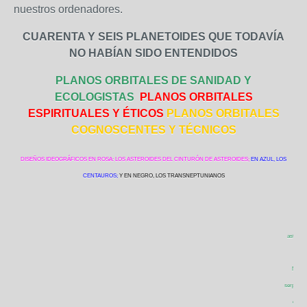
nuestros ordenadores.
CUARENTA Y SEIS PLANETOIDES QUE TODAVÍA
NO HABÍAN SIDO ENTENDIDOS
PLANOS ORBITALES DE SANIDAD Y
ECOLOGISTAS
PLANOS ORBITALES
ESPIRITUALES Y ÉTICOS
PLANOS ORBITALES
COGNOSCENTES Y TÉCNICOS
DISEÑOS IDEOGRÁFICOS EN ROSA: LOS ASTEROIDES DEL CINTURÓN DE ASTEROIDES;
EN AZUL, LOS
CENTAUROS;
Y EN NEGRO, LOS TRANSNEPTUNIANOS
AR
astrológ
Los c
Nessus
serpiente
de la 