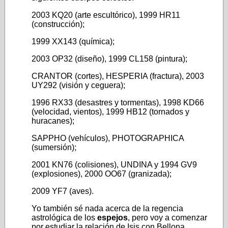
2003 KQ20 (arte escultórico), 1999 HR11
(construcción);
1999 XX143 (química);
2003 OP32 (diseño), 1999 CL158 (pintura);
CRANTOR (cortes), HESPERIA (fractura), 2003
UY292 (visión y ceguera);
1996 RX33 (desastres y tormentas), 1998 KD66
(velocidad, vientos), 1999 HB12 (tornados y
huracanes);
SAPPHO (vehículos), PHOTOGRAPHICA
(sumersión);
2001 KN76 (colisiones), UNDINA y 1994 GV9
(explosiones), 2000 OO67 (granizada);
2009 YF7 (aves).
Yo también sé nada acerca de la regencia
astrológica de los
espejos
, pero voy a comenzar
por estudiar la relación de Isis con Bellona