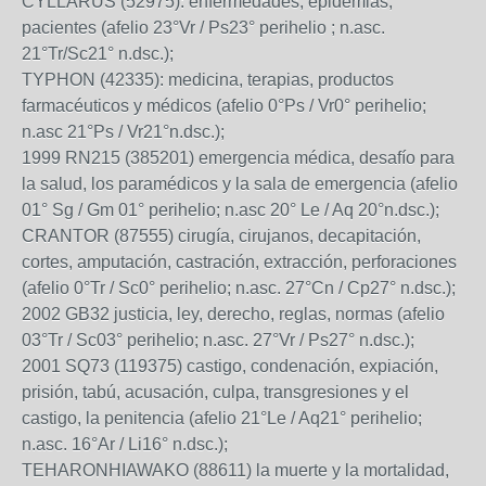
CYLLARUS (52975): enfermedades, epidemias,
pacientes (afelio 23°Vr / Ps23° perihelio ; n.asc.
21°Tr/Sc21° n.dsc.);
TYPHON (42335): medicina, terapias, productos
farmacéuticos y médicos (afelio 0°Ps / Vr0° perihelio;
n.asc 21°Ps / Vr21°n.dsc.);
1999 RN215 (385201) emergencia médica, desafío para
la salud, los paramédicos y la sala de emergencia (afelio
01° Sg / Gm 01° perihelio; n.asc 20° Le / Aq 20°n.dsc.);
CRANTOR (87555) cirugía, cirujanos, decapitación,
cortes, amputación, castración, extracción, perforaciones
(afelio 0°Tr / Sc0° perihelio; n.asc. 27°Cn / Cp27° n.dsc.);
2002 GB32 justicia, ley, derecho, reglas, normas (afelio
03°Tr / Sc03° perihelio; n.asc. 27°Vr / Ps27° n.dsc.);
2001 SQ73 (119375) castigo, condenación, expiación,
prisión, tabú, acusación, culpa, transgresiones y el
castigo, la penitencia (afelio 21°Le / Aq21° perihelio;
n.asc. 16°Ar / Li16° n.dsc.);
TEHARONHIAWAKO (88611) la muerte y la mortalidad,