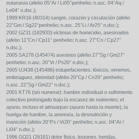
eutanasia (afelio 05°Ar / Li05°perihelio; n.asc. 04°Aq /
Le04° n.dsc.);
1999 KR16 (40314) sangre, corazón y circulación (afelio
22°Gm / Sg22°perihelio; n.asc. 25°Li / Ar25° n.dsc.);
2002 GZ31 (182933) víctimas de homicidio, asesinados
(afelio 11°Cn / Cp11° perihelio; n.asc. 27°Cn / Cp27°
n.dsc.);
2005 SA278 (145474) asesinos (afelio 27°Sg / Gm27°
perihelio; n.asc. 20°Vr / Ps20° n.dsc.);
2005 UJ438 (145486) estupefacientes, tóxicos, venenos,
embriaguez, ebriedad (afelio 20°Cp / Cn20° perihelio;
n.asc. 22°Sg / Gm22° n.dsc.);
2001 KT76 (sin numerar): hambre individual o sufrimiento
colectivo prolongado bajo la escasez de nutrientes; el
ayuno, incluso el atmaarpan (ayuno hasta la muerte), la
huelga de hambre, la anorexia, la desnutrición y
inanición (afelio 20°Ps / Vr20° perihelio; n.asc. 04°Ar /
Li04° n.dsc.);
1996 GQ21 (26181) dolor físico, lesiones, heridas,