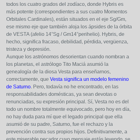
todos los cuatro grados del zodíaco, donde Hybris es
más potente (correspondientes a sus cuatro Momentos
Orbitales Cardinales), están situados en el eje Sg/Gm,
ese mismo eje que también aloja los ápsides de la órbita
de VESTA (afelio 14°Sg / Gm14°perihelio). Hybris, de
hecho, significa fracaso, debilidad, pérdida, vergüenza,
tristeza y depresión.
Aunque los astrónomos desorientan cuando nombran a
los planetas, el astrólogo Tito Maciá asumió la
genealogía de la diosa Vesta para enseñarnos,
correctamente, que
Vesta significa un modelo femenino
de Saturno
. Pero, todavía no he encontrado, en las
responsabilidades domésticas, ya sean devotas o
renunciadas, su expresión principal. Sí, Vesta no es del
todo un nombre totalmente equivocado, pero hoy en día,
no hay duda para mí que el legado principal que ella
asumió de su padre, Saturno, fue el rechazo y la
prevención contra sus propios hijos. Definitivamente, a
este miserable pecador cuyo mensaje estás leyendo, se