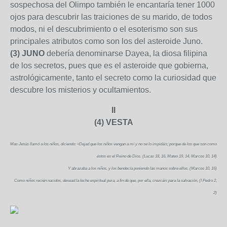
sospechosa del Olimpo también le encantaría tener 1000
ojos para descubrir las traiciones de su marido, de todos
modos, ni el descubrimiento o el esoterismo son sus
principales atributos como son los del asteroide Juno.
(3) JUNO
debería denominarse Dayea, la diosa filipina
de los secretos, pues que es el asteroide que gobierna,
astrológicamente, tanto el secreto como la curiosidad que
descubre los misterios y ocultamientos.
II
(4) VESTA
Mas Jesús llamó a los niños, diciendo: «Dejad que los niños vengan a mí y no se lo impidáis; porque de los que son como
éstos es el Reino de Dios. (Lucas 18, 16, Mateo 19, 14, Marcos 10, 14)
Y abrazaba a los niños, y los bendecía poniendo las manos sobre ellos. (Marcos 10, 16)
Como niños recién nacidos, desead la leche espiritual pura, a fin de que, por ella, crezcáis para la salvación, (I Pedro 2,
2)