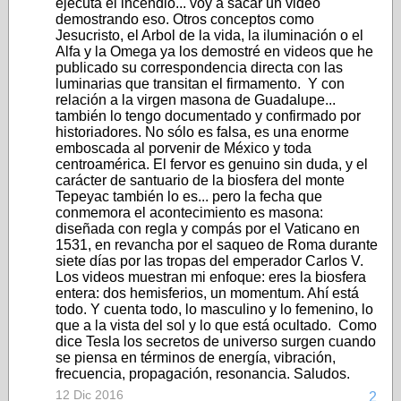
ejecuta el incendio... voy a sacar un video
demostrando eso. Otros conceptos como
Jesucristo, el Arbol de la vida, la iluminación o el
Alfa y la Omega ya los demostré en videos que he
publicado su correspondencia directa con las
luminarias que transitan el firmamento. Y con
relación a la virgen masona de Guadalupe...
también lo tengo documentado y confirmado por
historiadores. No sólo es falsa, es una enorme
emboscada al porvenir de México y toda
centroamérica. El fervor es genuino sin duda, y el
carácter de santuario de la biosfera del monte
Tepeyac también lo es... pero la fecha que
conmemora el acontecimiento es masona:
diseñada con regla y compás por el Vaticano en
1531, en revancha por el saqueo de Roma durante
siete días por las tropas del emperador Carlos V.
Los videos muestran mi enfoque: eres la biosfera
entera: dos hemisferios, un momentum. Ahí está
todo. Y cuenta todo, lo masculino y lo femenino, lo
que a la vista del sol y lo que está ocultado. Como
dice Tesla los secretos de universo surgen cuando
se piensa en términos de energía, vibración,
frecuencia, propagación, resonancia. Saludos.
12 Dic 2016
2