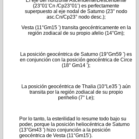
El eje del horizonte Ascendente/Descendente
(23°01’Cn /Cp23°01’) es perfectamente
superpuesto al eje nodal de Saturno (23° nodo
asc.Cn/Cp23° nodo desc.);
Vesta (11°Gm15 ') transita geocéntricamente en la
región zodiacal de su propio afelio (14°Gm);
La posición geocéntrica de Saturno (19°Gm59 ') es
en conjunción con la posición geocéntrica de Circe
(18° Gm14 ');
La posición geocéntrica de Thalia (10°Le35 ') aún
transita por la región zodiacal de su propio
perihelio (7° Le);
Por lo tanto, la esterilidad lo resume todo bajo su
poder, porque la posición heliocéntrica de Saturno
(13°Gm43 ') hizo conjunción a la posición
geocéntrica de Vesta (11°Gm15').