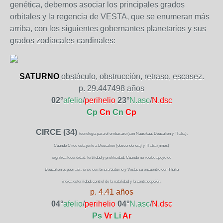
genética, debemos asociar los principales grados
orbitales y la regencia de VESTA, que se enumeran más
arriba, con los siguientes gobernantes planetarios y sus
grados zodiacales cardinales:
SATURNO
obstáculo, obstrucción, retraso, escasez.
p. 29.447498 años
02°
afelio
/
perihelio
23°
N.asc
/
N.dsc
Cp
Cn
Cn
Cp
CIRCE (34)
tecnología para el embarazo (con Nausikaa, Deucalion y Thalia).
Cuando Circe está junto a Deucalion (descendencia) y Thalia (niños)
significa fecundidad, fertilidad y prolificidad. Cuando no recibe apoyo de
Deucalion o, peor aún, si se combina a Saturno y Vesta, su encuentro con Thalia
indica esterilidad, control de la natalidad y la contracepción.
p. 4.41 años
04°
afelio
/
perihelio
04°
N.asc
/
N.dsc
Ps
Vr
Li
Ar