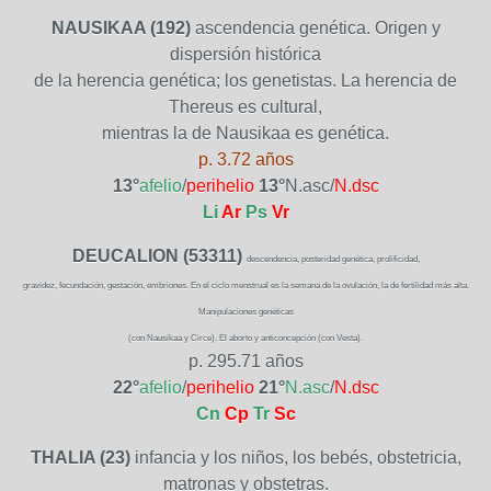
NAUSIKAA (192)
ascendencia genética. Origen y
dispersión histórica
de la herencia genética; los genetistas. La herencia de
Thereus es cultural,
mientras la de Nausikaa es genética.
p. 3.72 años
13°
afelio
/
perihelio
13°
N.asc/
N.dsc
Li
Ar
Ps
Vr
DEUCALION (53311)
descendencia, posteridad genética, prolificidad,
gravidez, fecundación, gestación, embriones. En el ciclo menstrual es la semana de la ovulación, la de fertilidad más alta.
Manipulaciones genéticas
(con Nausikaa y Circe). El aborto y anticoncepción (con Vesta).
p. 295.71 años
22°
afelio
/
perihelio
21°
N.asc
/
N.dsc
Cn
Cp
Tr
Sc
THALIA (23)
infancia y los niños, los bebés, obstetricia,
matronas y obstetras.