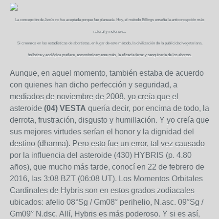
La concepción de Jesús no fue aceptada porque fue planeada. Hoy, el método Billings enseña la anticoncepción más
natural y inofensiva.
Si creemos en las estadísticas de abortistas, en lugar de este método, la civilización de la publicidad vegetariana,
holística y ecológica prefiere, astronómicamente más, la eficacia feroz y sanguinaria de los abortos.
Aunque, en aquel momento, también estaba de acuerdo
con quienes han dicho perfección y seguridad, a
mediados de noviembre de 2008, yo creía que el
asteroide
(04) VESTA
quería decir, por encima de todo, la
derrota, frustración, disgusto y humillación. Y yo creía que
sus mejores virtudes serían el honor y la dignidad del
destino (dharma). Pero esto fue un error, tal vez causado
por la influencia del asteroide (430) HYBRIS (p. 4.80
años), que mucho más tarde, conocí en 22 de febrero de
2016, las 3:08 BZT (06:08 UT). Los Momentos Orbitales
Cardinales de Hybris son en estos grados zodiacales
ubicados: afelio 08°Sg / Gm08° perihelio, N.asc. 09°Sg /
Gm09° N.dsc. Allí, Hybris es más poderoso. Y si es así,