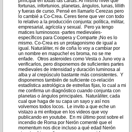
principal en todas las cartas. Al mismo nivel que
fortunas, infortunios, planetas, ángulos, lunas, lillith
y fueras de curso. Pensé en llamarlo Cerezas pero
lo cambié a Co-Crea. Ceres tiene que ver con todo
lo relativo a la producción conjunta: política, militar,
empresarial, agrícola y sexual. Pero ya tengo
matices luminososs -partes medievales-
específicos para Coopera y Comparte ¡No es lo
mismo. Co-Crea es un protagonismo de igual a
igual. Naturáliter, ni de coña lo voy a cambiar por
un nombre en mapuche! es broma, no se me
enfade. Otros asteroides como Vesta o Juno voy a
verificarlos, pero disponemos de suficientes partes
medievales de intensidad y duración luminosa al
alba y al crepúsculo bastante más consistentes. Y
disponemos también de suficiente co-relación
estadística astrológica de estrellas fijas, lo cual a mi
me confirma un diagnóstico cuando conjunta con
planetas o ángulos principales. Naturáliter, cada
cual que haga de su capa un sayo y así nos
volvemos todos locos. Le invito a que eche un
vistazo a mi enfoque en los videos que voy
publicando en youtube. En mi último post sobre el
incendio de Roma por Nerón comenté que el
momentum nos dice incluso a qué edad Nerón