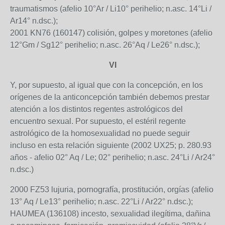
traumatismos (afelio 10°Ar / Li10° perihelio; n.asc. 14°Li /
Ar14° n.dsc.);
2001 KN76 (160147) colisión, golpes y moretones (afelio
12°Gm / Sg12° perihelio; n.asc. 26°Aq / Le26° n.dsc.);
VI
Y, por supuesto, al igual que con la concepción, en los
orígenes de la anticoncepción también debemos prestar
atención a los distintos regentes astrológicos del
encuentro sexual. Por supuesto, el estéril regente
astrológico de la homosexualidad no puede seguir
incluso en esta relación siguiente (2002 UX25; p. 280.93
años - afelio 02° Aq / Le; 02° perihelio; n.asc. 24°Li / Ar24°
n.dsc.)
2000 FZ53 lujuria, pornografía, prostitución, orgías (afelio
13° Aq / Le13° perihelio; n.asc. 22°Li / Ar22° n.dsc.);
HAUMEA (136108) incesto, sexualidad ilegítima, dañina