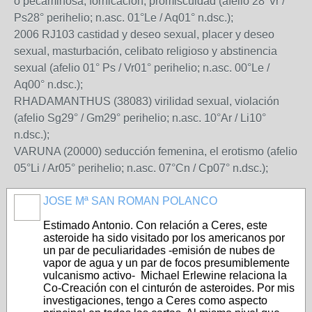
o pecaminosa, fornicación, promiscuidad (afelio 28°Vr /
Ps28° perihelio; n.asc. 01°Le / Aq01° n.dsc.);
2006 RJ103 castidad y deseo sexual, placer y deseo
sexual, masturbación, celibato religioso y abstinencia
sexual (afelio 01° Ps / Vr01° perihelio; n.asc. 00°Le /
Aq00° n.dsc.);
RHADAMANTHUS (38083) virilidad sexual, violación
(afelio Sg29° / Gm29° perihelio; n.asc. 10°Ar / Li10°
n.dsc.);
VARUNA (20000) seducción femenina, el erotismo (afelio
05°Li / Ar05° perihelio; n.asc. 07°Cn / Cp07° n.dsc.);
JOSE Mª SAN ROMAN POLANCO
Estimado Antonio. Con relación a Ceres, este
asteroide ha sido visitado por los americanos por
un par de peculiaridades -emisión de nubes de
vapor de agua y un par de focos presumiblemente
vulcanismo activo- Michael Erlewine relaciona la
Co-Creación con el cinturón de asteroides. Por mis
investigaciones, tengo a Ceres como aspecto