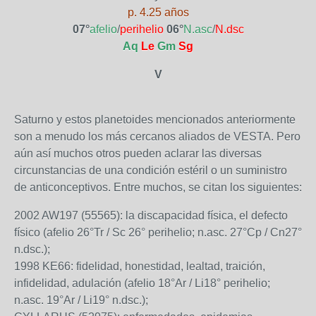
p. 4.25 años
07°
afelio
/
perihelio
06°
N.asc
/
N.dsc
Aq
Le
Gm
Sg
V
Saturno y estos planetoides mencionados anteriormente
son a menudo los más cercanos aliados de VESTA. Pero
aún así muchos otros pueden aclarar las diversas
circunstancias de una condición estéril o un suministro
de anticonceptivos. Entre muchos, se citan los siguientes:
2002 AW197 (55565): la discapacidad física, el defecto
físico (afelio 26°Tr / Sc 26° perihelio; n.asc. 27°Cp / Cn27°
n.dsc.);
1998 KE66: fidelidad, honestidad, lealtad, traición,
infidelidad, adulación (afelio 18°Ar / Li18° perihelio;
n.asc. 19°Ar / Li19° n.dsc.);