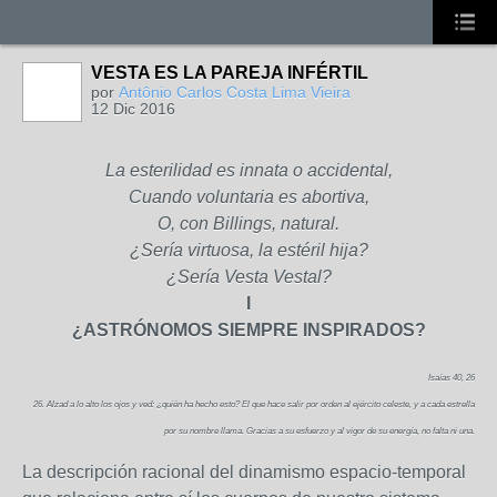
VESTA ES LA PAREJA INFÉRTIL
por
Antônio Carlos Costa Lima Vieira
12 Dic 2016
La esterilidad es innata o accidental,
Cuando voluntaria es abortiva,
O, con Billings, natural.
¿Sería virtuosa, la estéril hija?
¿Sería Vesta Vestal?
I
¿ASTRÓNOMOS SIEMPRE INSPIRADOS?
Isaías 40, 26
26. Alzad a lo alto los ojos y ved: ¿quién ha hecho esto? El que hace salir por orden al ejército celeste, y a cada estrella
por su nombre llama. Gracias a su esfuerzo y al vigor de su energía, no falta ni una.
La descripción racional del dinamismo espacio-temporal