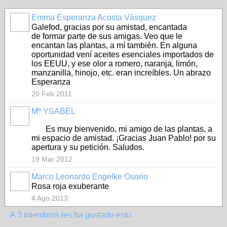
Emma Esperanza Acosta Vàsquez
Galefod, gracias por su amistad, encantada
de formar parte de sus amigas. Veo que le
encantan las plantas, a mí también. En alguna
oportunidad vení aceites esenciales importados de
los EEUU, y ese olor a romero, naranja, limón,
manzanilla, hinojo, etc. eran increíbles. Un abrazo
Esperanza
20 Feb 2011
Mª YSABEL
Es muy bienvenido, mi amigo de las plantas, a
mi espacio de amistad. ¡Gracias Juan Pablo! por su
apertura y su petición. Saludos.
19 Mar 2012
Marco Leonardo Engelke Osorio
Rosa roja exuberante
4 Ago 2013
A 3 miembros les ha gustado esto