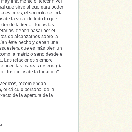
 Hay finalmente el tercer nivel
al que sirve al ego para poder
na es pues, el símbolo de toda
s de la vida, de todo lo que
edor de la tierra. Todas las
etarias, deben pasar por el
ntes de alcanzarnos sobre la
ocían éste hecho y daban una
Esta esfera que es más bien un
como la matriz o seno desde el
da. Las relaciones siempre
producen las mareas de energía,
por los ciclos de la lunación".
 Védicos, recomiendan
 el cálculo personal de la
xacto de la apertura de la
ca