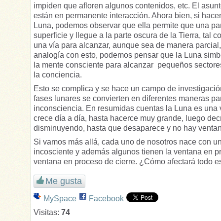
impiden que afloren algunos contenidos, etc. El asun
están en permanente interacción. Ahora bien, si hace
Luna, podemos observar que ella permite que una parte
superficie y llegue a la parte oscura de la Tierra, ta
una vía para alcanzar, aunque sea de manera parcial,
analogía con esto, podemos pensar que la Luna simbó
la mente consciente para alcanzar pequeños sectores 
la conciencia.
Esto se complica y se hace un campo de investigació
fases lunares se convierten en diferentes maneras pa
inconsciencia. En resumidas cuentas la Luna es una 
crece día a día, hasta hacerce muy grande, luego dec
disminuyendo, hasta que desaparece y no hay ventan
Si vamos más allá, cada uno de nosotros nace con un
incosciente y además algunos tienen la ventana en pr
ventana en proceso de cierre. ¿Cómo afectará todo e
Me gusta
MySpace
Facebook
Visitas:
74