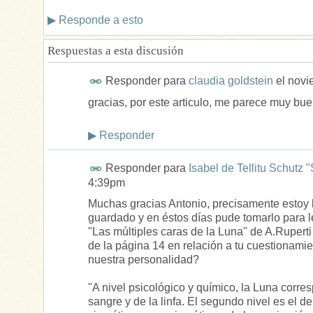
▶
Responde a esto
Respuestas a esta discusión
Responder para
claudia goldstein
el
novi
gracias, por este articulo, me parece muy bue
▶
Responder
Responder para
Isabel de Tellitu Schutz 
4:39pm
Muchas gracias Antonio, precisamente estoy l
guardado y en éstos días pude tomarlo para le
"Las múltiples caras de la Luna" de A.Ruperti
de la página 14 en relación a tu cuestionami
nuestra personalidad?
"A nivel psicológico y químico, la Luna corres
sangre y de la linfa. El segundo nivel es el d