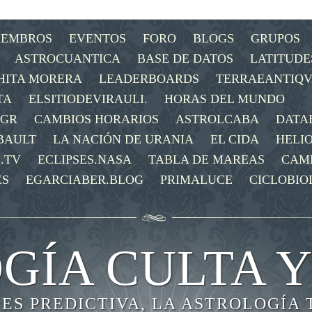
IEMBROS
EVENTOS
FORO
BLOGS
GRUPOS
ASTROCUANTICA
BASE DE DATOS
LATITUDE
HITA MORERA
LEADERBOARDS
TERRAEANTIQV
TA
ELSITIODEVIRAULI.
HORAS DEL MUNDO
OGR
CAMBIOS HORARIOS
ASTROLCABA
DATA
BAULT
LA NACIÓN DE URANIA
EL CIDA
HELI
.TV
ECLIPSES.NASA
TABLA DE MAREAS
CAM
ES
EGARCIABER.BLOG
PRIMALUCE
CICLOBIO
GÍA CULTA Y
 ES PREDICTIVA, LA ASTROLOGÍA 