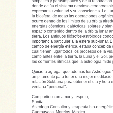
simpático y parasimpático y de la respiración.
donde actúa el sistema nervioso cerebroespin
expresar su voluntad y su consciencia. La Lu
la biosfera, de todas las operaciones orgánica
ocurre dentro de los límites de su órbita alred
energías cósmicas, galácticas, solares y plan
espacio contenido dentro de la órbita lunar a
tierra. Los antiguos filósofos-astrólogos con
importancia particular a la esfera sub-lunar. 
campo de energía etérica, estaba concebida 
cual tienen lugar todos los procesos de la vi
cambiantes entre la tierra, la Luna y el Sol, 
las corrientes rítmicas que la astrología mide 
Quisiera agregar que además los Astrólogos
ampliamente para tener una mejor meditación,
relación Sol/Luna para obtener el dia y hora e
ventana "personal".
Compartido con amor y respeto,
Sunita
Astrólogo Consultor y terapeuta bio-energéti
Cuernavaca, Morelos, Mexico.