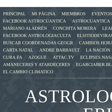
PRINCIPAL
MI PÁGINA
MIEMBROS
EVENTOS
FACEBOOK ASTROCUANTICA
ASTROCUANTICA
MARIANO ALADRÉN
CONCHITA MORERA
LEA
FACEBOOK ASTROLOGIACULTA
ELSITIODEVIRA
BUSCAR COORDENADAS GEOGR
CAMBIOS HOR
CARTA NATAL
ANDRE BARBAULT
LA NACIÓN
CURA.FA
AZOGUE
ATTAC.TV
ECLIPSES.NAS
AMANECERES Y ATARDECERES
EGARCIABER.B
EL CAMBIO CLIMATICO
ASTROLOG