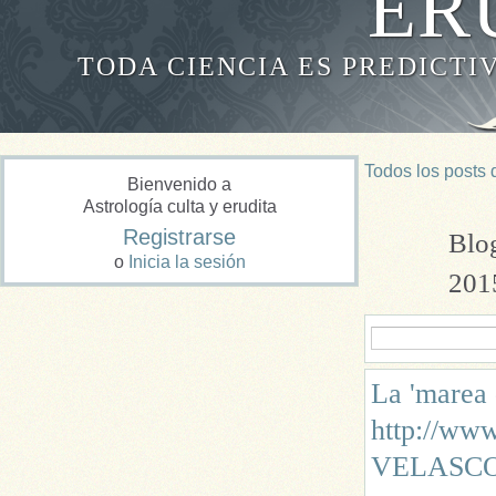
ER
TODA CIENCIA ES PREDICTI
Todos los posts 
Bienvenido a
Astrología culta y erudita
Registrarse
Blog
o
Inicia la sesión
20
La 'marea d
http://ww
VELASCOC