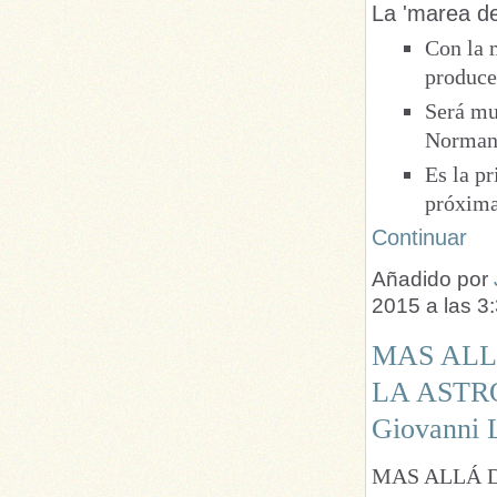
La 'marea del
Con la 
produce
Será mu
Normand
Es la p
próxima
Continuar
Añadido por
2015 a las 
MAS ALL
LA ASTR
Giovanni
MAS ALLÁ 