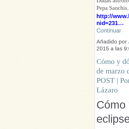
Dudas astroló
Pepa Sanchis.
http://www
nid=231…
Continuar
Añadido por
2015 a las 
Cómo y dón
de marzo
POST | Por
Lázaro
Cómo y
eclips