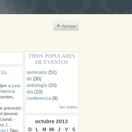
Agregar
TIPOS POPULARES
DE EVENTOS
seminario
(51)
GÍA
de
(30)
astrología
(10)
30pm a
junio
Valencia
dia
(10)
stentes,
conferencia
(9)
s
Ver todos
e previsión
l devenir:
cional. -
octubre
2013
s, l
…
D
L
M
Mi
J
V
S
rer
| Tipo: