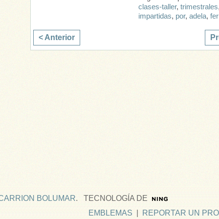
clases-taller
,
trimestrales
impartidas
,
por
,
adela
,
fer
< Anterior
Pr
 CARRION BOLUMAR
. TECNOLOGÍA DE
EMBLEMAS
|
REPORTAR UN PR