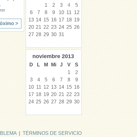
,
1
2
3
4
5
rer
6
7
8
9
10
11
12
13
14
15
16
17
18
19
óximo >
20
21
22
23
24
25
26
27
28
29
30
31
noviembre
2013
D
L
M
Mi
J
V
S
1
2
3
4
5
6
7
8
9
10
11
12
13
14
15
16
17
18
19
20
21
22
23
24
25
26
27
28
29
30
OBLEMA
|
TÉRMINOS DE SERVICIO