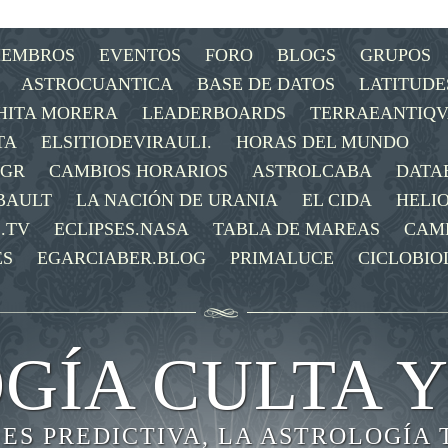
IEMBROS
EVENTOS
FORO
BLOGS
GRUPOS
ASTROCUANTICA
BASE DE DATOS
LATITUDE
HITA MORERA
LEADERBOARDS
TERRAEANTIQV
TA
ELSITIODEVIRAULI.
HORAS DEL MUNDO
OGR
CAMBIOS HORARIOS
ASTROLCABA
DATA
BAULT
LA NACIÓN DE URANIA
EL CIDA
HELI
.TV
ECLIPSES.NASA
TABLA DE MAREAS
CAM
ES
EGARCIABER.BLOG
PRIMALUCE
CICLOBIO
GÍA CULTA Y
 ES PREDICTIVA, LA ASTROLOGÍA 