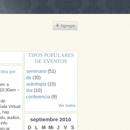
Agregar
TIPOS POPULARES
DE EVENTOS
seminario
(51)
ctiva por
de
(30)
astrología
(10)
0am a
 10:30am –
dia
(10)
conferencia
(9)
 de
Ver todos
ala Virtual
, hay
do, audios,
septiembre
2010
info
D
L
M
Mi
J
V
S
om.ar