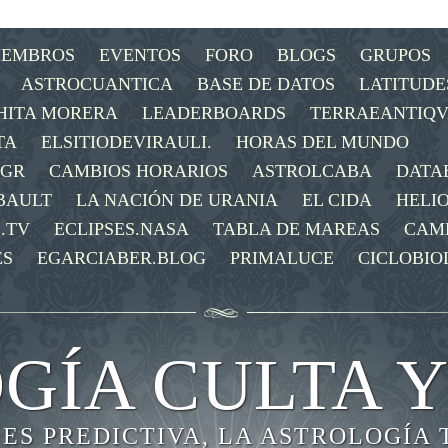
IEMBROS
EVENTOS
FORO
BLOGS
GRUPOS
ASTROCUANTICA
BASE DE DATOS
LATITUDE
HITA MORERA
LEADERBOARDS
TERRAEANTIQV
TA
ELSITIODEVIRAULI.
HORAS DEL MUNDO
OGR
CAMBIOS HORARIOS
ASTROLCABA
DATA
BAULT
LA NACIÓN DE URANIA
EL CIDA
HELI
.TV
ECLIPSES.NASA
TABLA DE MAREAS
CAM
ES
EGARCIABER.BLOG
PRIMALUCE
CICLOBIO
GÍA CULTA Y
 ES PREDICTIVA, LA ASTROLOGÍA 